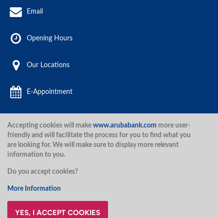
Email
Opening Hours
Our Locations
E-Appointment
Accepting cookies will make
www.arubabank.com
more user-
Aruba Bank 2020.
friendly and will facilitate the process for you to find what you
are looking for. We will make sure to display more relevant
information to you.
Disclaimer
Terms and Conditions
Privacy Policy
Security
Do you accept cookies?
Security
More Information
YES, I ACCEPT COOKIES
@ArubaBank
#ArubaBank